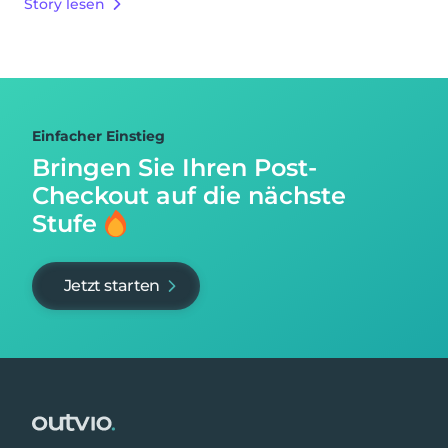
Story lesen
Einfacher Einstieg
Bringen Sie Ihren Post-
Checkout auf
die nächste
Stufe
Jetzt starten
Footer