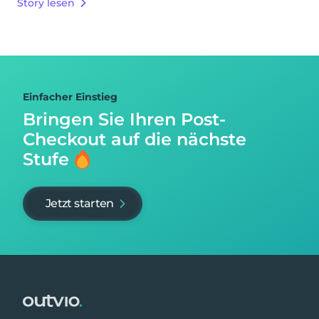
Story lesen
Einfacher Einstieg
Bringen Sie Ihren Post-
Checkout auf
die nächste
Stufe
Jetzt starten
Footer