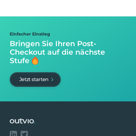
Einfacher Einstieg
Bringen Sie Ihren Post-
Checkout auf
die nächste
Stufe
Jetzt starten
Footer