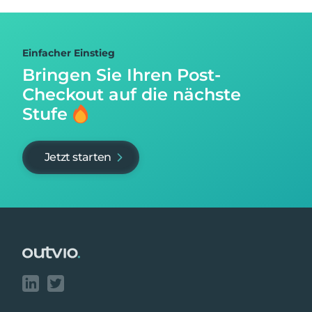
Einfacher Einstieg
Bringen Sie Ihren Post-
Checkout auf
die nächste
Stufe
Jetzt starten
Footer