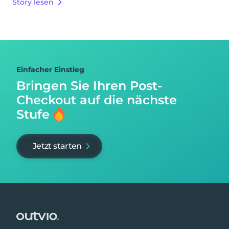
Story lesen
Einfacher Einstieg
Bringen Sie Ihren Post-
Checkout auf
die nächste
Stufe
Jetzt starten
Footer