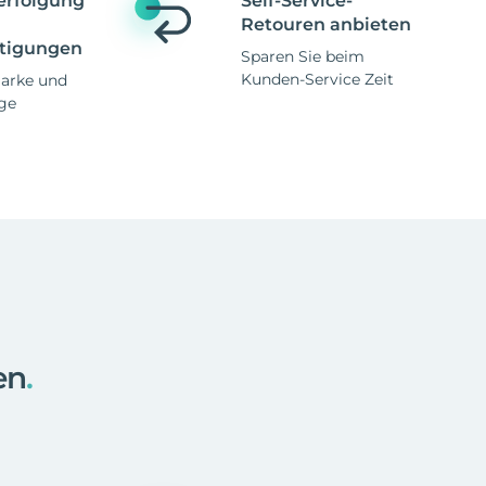
erfolgung
Self-Service-
Retouren anbieten
tigungen
Sparen Sie beim
Kunden-Service Zeit
Marke und
ge
en
.