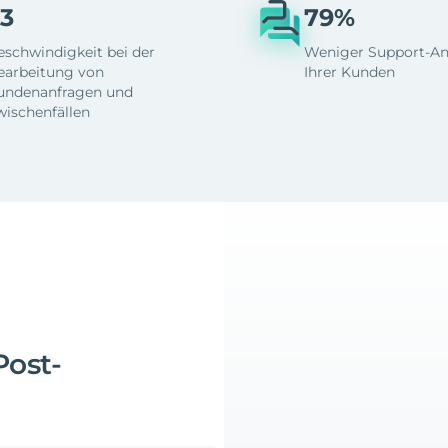
3
79%
eschwindigkeit bei der
Weniger Support-An
earbeitung von
Ihrer Kunden
undenanfragen und
wischenfällen
Post-