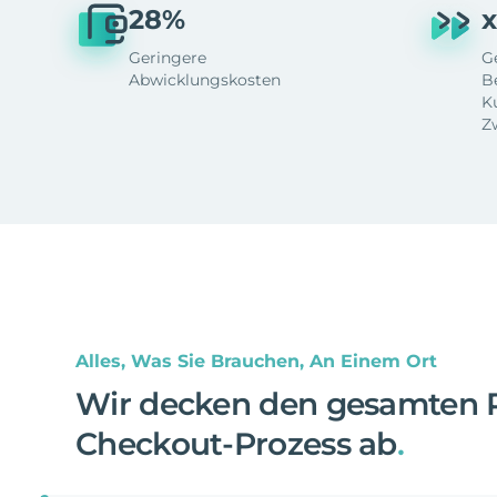
28%
x
Geringere
G
Abwicklungskosten
B
K
Z
Alles, Was Sie Brauchen, An Einem Ort
Wir decken den gesamten 
Checkout-Prozess ab
.