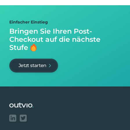
Einfacher Einstieg
Bringen Sie Ihren Post-
Checkout auf
die nächste
Stufe
Jetzt starten
Footer